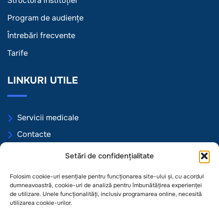
Structura instituției
Program de audiențe
Întrebări frecvente
Tarife
LINKURI UTILE
Servicii medicale
Contacte
Programări online
Setări de confidențialitate
Politica de Confidențialitate
Folosim cookie-uri esențiale pentru funcționarea site-ului și, cu acordul
Politica de Cookie
dumneavoastră, cookie-uri de analiză pentru îmbunătățirea experienței
de utilizare. Unele funcționalități, inclusiv programarea online, necesită
Termeni și condiții
utilizarea cookie-urilor.