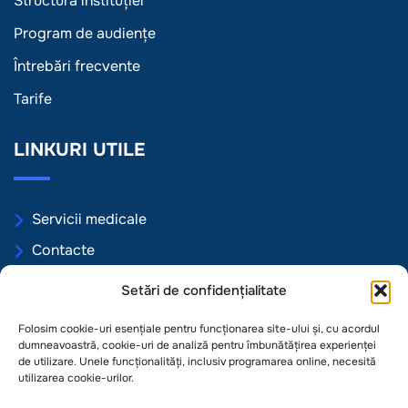
Structura instituției
Program de audiențe
Întrebări frecvente
Tarife
LINKURI UTILE
Servicii medicale
Contacte
Programări online
Setări de confidențialitate
Politica de Confidențialitate
Folosim cookie-uri esențiale pentru funcționarea site-ului și, cu acordul
Politica de Cookie
dumneavoastră, cookie-uri de analiză pentru îmbunătățirea experienței
de utilizare. Unele funcționalități, inclusiv programarea online, necesită
Termeni și condiții
utilizarea cookie-urilor.