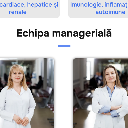
ardiace, hepatice și
Imunologie, inflamație
renale
autoimune
Echipa managerială