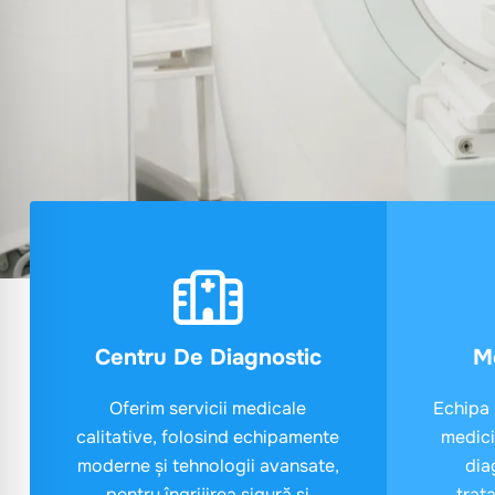
Centru De Diagnostic
Me
Oferim servicii medicale
Echipa 
calitative, folosind echipamente
medici
moderne și tehnologii avansate,
dia
pentru îngrijirea sigură și
trat