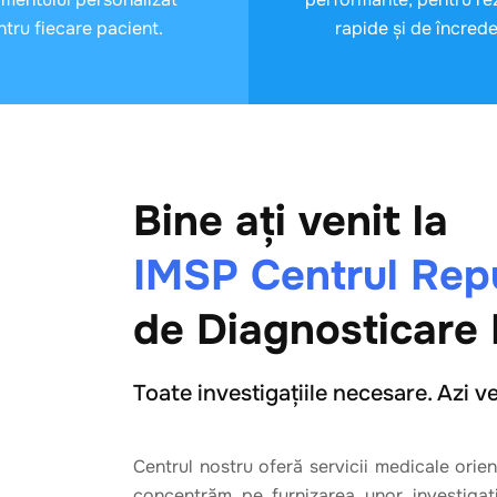
ntru fiecare pacient.
rapide și de încrede
Bine ați venit la
IMSP Centrul Rep
de Diagnosticare
Toate investigațiile necesare. Azi ve
Centrul nostru oferă servicii medicale orien
concentrăm pe furnizarea unor investigații