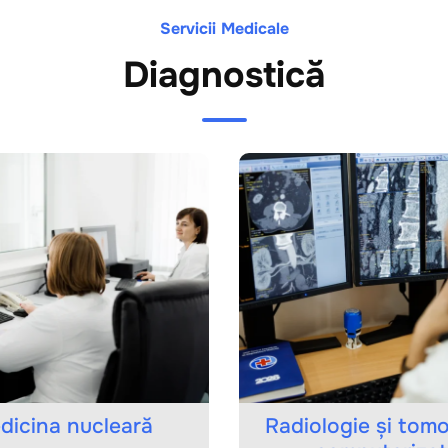
Servicii Medicale
Diagnostică
na nucleară
Radiologie și tomograf