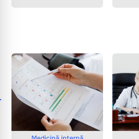
Medicină internă
C