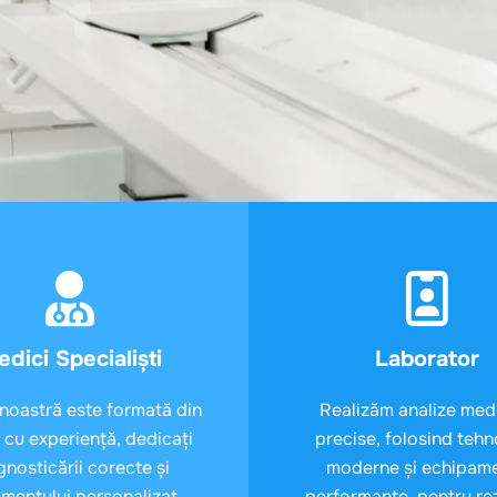
dici Specialiști
Laborator
noastră este formată din
Realizăm analize med
 cu experiență, dedicați
precise, folosind tehn
gnosticării corecte și
moderne și echipam
amentului personalizat
performante, pentru re