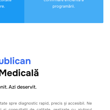
re.
programării.
ublican
 Medicală
nit. Azi deservit.
tate spre diagnostic rapid, precis și accesibil. Ne
 și consultații de calitate, realizate cu ajutorul