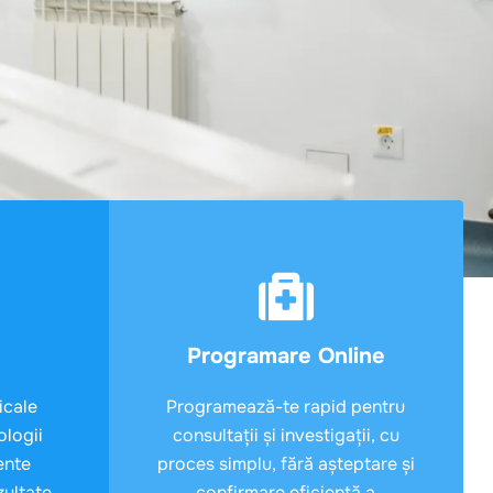
Programare Online
icale
Programează-te rapid pentru
ologii
consultații și investigații, cu
ente
proces simplu, fără așteptare și
zultate
confirmare eficientă a