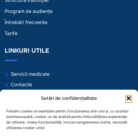
Structura instituției
Program de audiențe
Întrebări frecvente
Tarife
LINKURI UTILE
Servicii medicale
Contacte
Programări online
Setări de confidențialitate
Politica de Confidențialitate
Folosim cookie-uri esențiale pentru funcționarea site-ului și, cu acordul
Politica de Cookie
dumneavoastră, cookie-uri de analiză pentru îmbunătățirea experienței
de utilizare. Unele funcționalități, inclusiv programarea online, necesită
Termeni și condiții
utilizarea cookie-urilor.