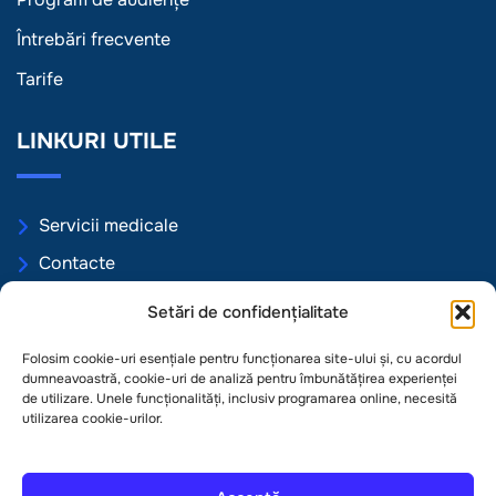
Întrebări frecvente
Tarife
LINKURI UTILE
Servicii medicale
Contacte
Programări online
Setări de confidențialitate
Politica de Confidențialitate
Folosim cookie-uri esențiale pentru funcționarea site-ului și, cu acordul
Politica de Cookie
dumneavoastră, cookie-uri de analiză pentru îmbunătățirea experienței
de utilizare. Unele funcționalități, inclusiv programarea online, necesită
Termeni și condiții
utilizarea cookie-urilor.
Open 